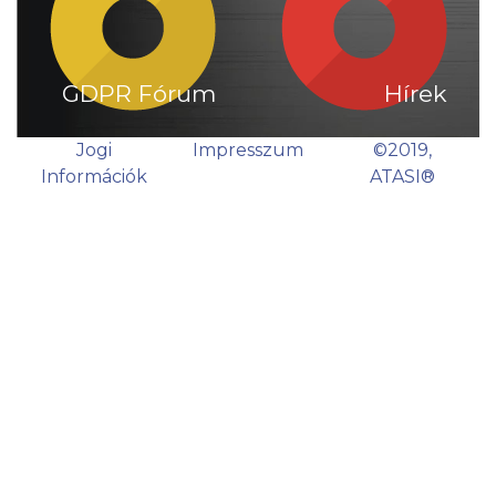
GDPR Fórum
Hírek
Jogi
Impresszum
©2019,
Információk
ATASI®