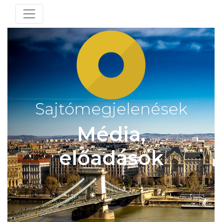
Toggle navigation
Sajtómegjelenések
Média,
előadások