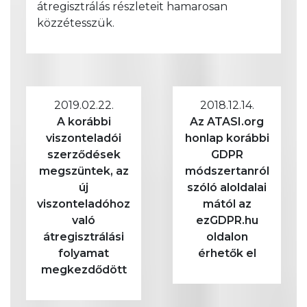
átregisztrálás részleteit hamarosan
közzétesszük.
2019.02.22.
2018.12.14.
A korábbi
Az ATASI.org
viszonteladói
honlap korábbi
szerződések
GDPR
megszüntek, az
módszertanról
új
szóló aloldalai
viszonteladóhoz
mától az
való
ezGDPR.hu
átregisztrálási
oldalon
folyamat
érhetők el
megkezdődött