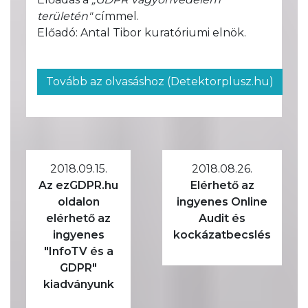
területén"
címmel.
Előadó: Antal Tibor kuratóriumi elnök.
Tovább az olvasáshoz (Detektorplusz.hu)
2018.09.15.
2018.08.26.
Az ezGDPR.hu
Elérhető az
oldalon
ingyenes Online
elérhető az
Audit és
ingyenes
kockázatbecslés
"InfoTV és a
GDPR"
kiadványunk