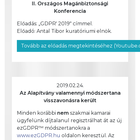
II. Országos Magánbiztonsági
Konferencia
Előadás: „GDPR' 2019" címmel.
Előadó: Antal Tibor kuratóriumi elnök.
Tovább az előadás megtekintéséhez (Youtube
2019.02.24.
Az Alapítvány valamennyi módszertana
visszavonásra került
Minden korábbi
nem
szakmai kamarai
ügyfelünk díjtalanul regisztrálhat át az új
ezGDPR™ módszertanokra a
www.ezGDPR.hu
oldalon keresztül. Az