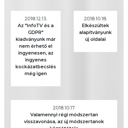
2018.12.13.
2018.10.18.
Az "InfoTV és a
Elkészültek
GDPR"
alapítványunk
kiadványunk már
új oldalai
nem érhető el
ingyenesen, az
ingyenes
kockázatbecslés
még igen
2018.10.17.
Valamennyi régi módszertan
visszavonása, az új módszertanok