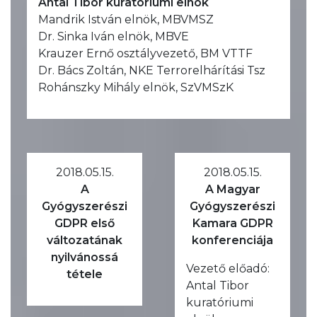
Antal Tibor kuratóriumi elnök
Mandrik István elnök, MBVMSZ
Dr. Sinka Iván elnök, MBVE
Krauzer Ernő osztályvezető, BM VTTF
Dr. Bács Zoltán, NKE Terrorelhárítási Tsz
Rohánszky Mihály elnök, SzVMSzK
2018.05.15.
2018.05.15.
A
A Magyar
Gyógyszerészi
Gyógyszerészi
GDPR első
Kamara GDPR
változatának
konferenciája
nyilvánossá
Vezető előadó:
tétele
Antal Tibor
kuratóriumi