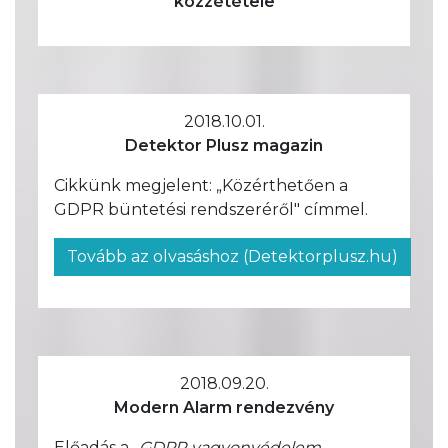
közzététele
2018.10.01.
Detektor Plusz magazin
Cikkünk megjelent: „Közérthetően a
GDPR büntetési rendszeréről" címmel.
Tovább az olvasáshoz (Detektorplusz.hu)
2018.09.20.
Modern Alarm rendezvény
Előadás a
„GDPR vagyonvédelem